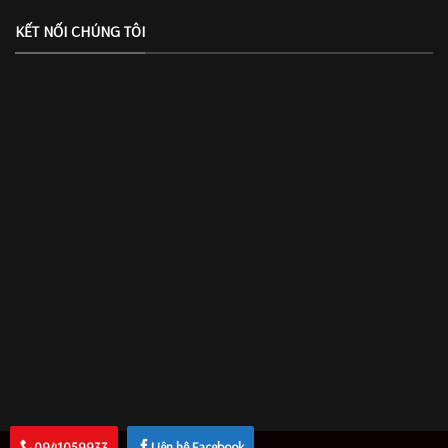
KẾT NỐI CHÚNG TÔI
0941059933
Liên hệ Facebook