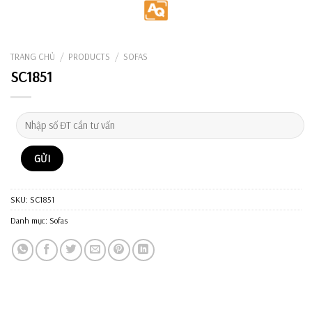
Skip
to
content
TRANG CHỦ
/
PRODUCTS
/
SOFAS
SC1851
SKU:
SC1851
Danh mục:
Sofas