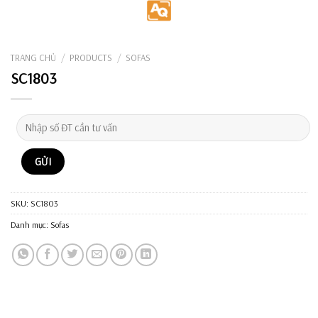
Skip
to
content
TRANG CHỦ
/
PRODUCTS
/
SOFAS
SC1803
SKU:
SC1803
Danh mục:
Sofas