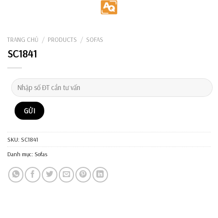
Skip
to
content
TRANG CHỦ
/
PRODUCTS
/
SOFAS
SC1841
SKU:
SC1841
Danh mục:
Sofas