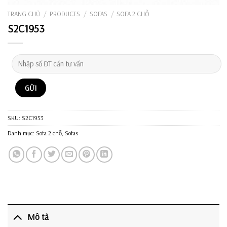
TRANG CHỦ
/
PRODUCTS
/
SOFAS
/
SOFA 2 CHỖ
S2C1953
SKU:
S2C1953
Danh mục:
Sofa 2 chỗ
,
Sofas
Mô tả