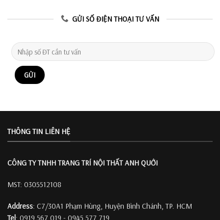
GỬI SỐ ĐIỆN THOẠI TƯ VẤN
THÔNG TIN LIÊN HỆ
CÔNG TY TNHH TRANG TRÍ
NỘI THẤT ANH QUỚI
MST: 0305512108
Address
: C7/30A1 Phạm Hùng, Huyện Bình Chánh, TP. HCM
Tel
: 0919 567 019 - 0945 577 719