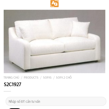
Skip
to
content
TRANG CHỦ
/
PRODUCTS
/
SOFAS
/
SOFA 2 CHỖ
S2C1927