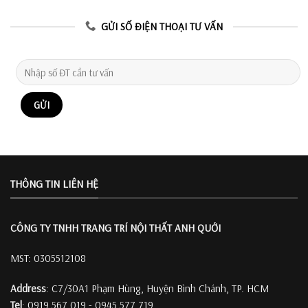
GỬI SỐ ĐIỆN THOẠI TƯ VẤN
THÔNG TIN LIÊN HỆ
CÔNG TY TNHH TRANG TRÍ
NỘI THẤT ANH QUỚI
MST: 0305512108
Address
: C7/30A1 Phạm Hùng, Huyện Bình Chánh, TP. HCM
Tel
: 0919 567 019 - 0945 577 719