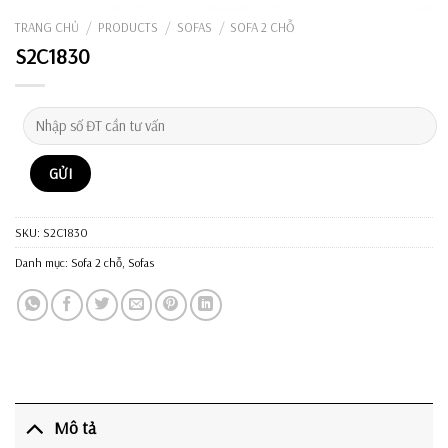
TRANG CHỦ
/
PRODUCTS
/
SOFAS
/
SOFA 2 CHỖ
S2C1830
SKU:
S2C1830
Danh mục:
Sofa 2 chỗ
,
Sofas
Mô tả