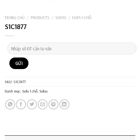
TRANG CHỦ
/
PRODUCTS
/
SOFAS
/
SOFA 1 CHỖ
S1C1877
SKU:
S1C1877
Danh mục:
Sofa 1 chỗ
,
Sofas