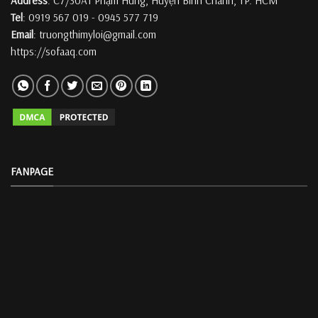
Address
: C7/30A1 Phạm Hùng, Huyện Bình Chánh, TP. HCM
Tel
: 0919 567 019 - 0945 577 719
Email
: truongthimyloi@gmail.com
https://sofaaq.com
FANPAGE