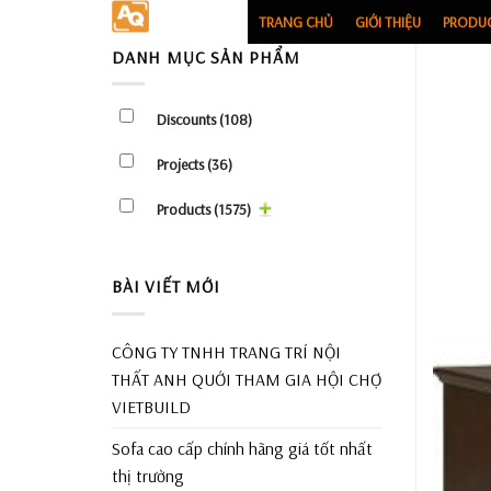
Skip
TRANG CHỦ
GIỚI THIỆU
PRODU
to
DANH MỤC SẢN PHẨM
content
Discounts
(108)
Projects
(36)
Products
(1575)
BÀI VIẾT MỚI
CÔNG TY TNHH TRANG TRÍ NỘI
THẤT ANH QUỚI THAM GIA HỘI CHỢ
VIETBUILD
Sofa cao cấp chính hãng giá tốt nhất
thị trường