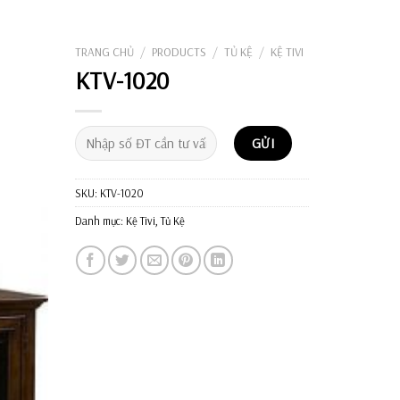
Tìm
kiếm:
TRANG CHỦ
/
PRODUCTS
/
TỦ KỆ
/
KỆ TIVI
KTV-1020
SKU:
KTV-1020
Danh mục:
Kệ Tivi
,
Tủ Kệ