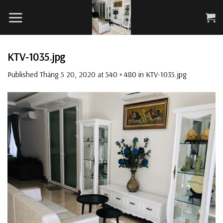
Skip
to
content
KTV-1035.jpg
Published
Tháng 5 20, 2020
at
540 × 480
in
KTV-1035.jpg