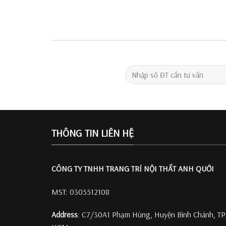
THÔNG TIN LIÊN HỆ
CÔNG TY TNHH TRANG TRÍ
NỘI THẤT ANH QUỚI
MST: 0305512108
Address
: C7/30A1 Phạm Hùng, Huyện Bình Chánh, TP