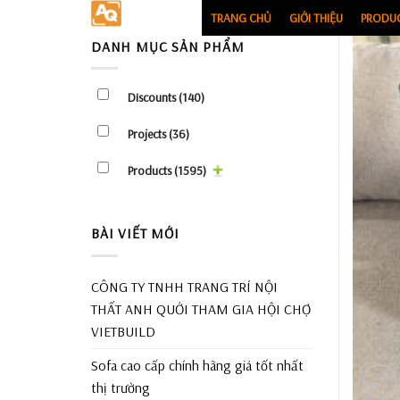
Skip
TRANG CHỦ
GIỚI THIỆU
PRODU
to
DANH MỤC SẢN PHẨM
content
Discounts
(140)
Projects
(36)
Products
(1595)
BÀI VIẾT MỚI
CÔNG TY TNHH TRANG TRÍ NỘI
THẤT ANH QUỚI THAM GIA HỘI CHỢ
VIETBUILD
Sofa cao cấp chính hãng giá tốt nhất
thị trường