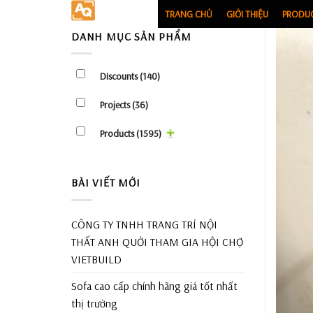
Skip
TRANG CHỦ
GIỚI THIỆU
PRODU
to
DANH MỤC SẢN PHẨM
content
Discounts
(140)
Projects
(36)
Products
(1595)
BÀI VIẾT MỚI
CÔNG TY TNHH TRANG TRÍ NỘI
THẤT ANH QUỚI THAM GIA HỘI CHỢ
VIETBUILD
Sofa cao cấp chính hãng giá tốt nhất
thị trường