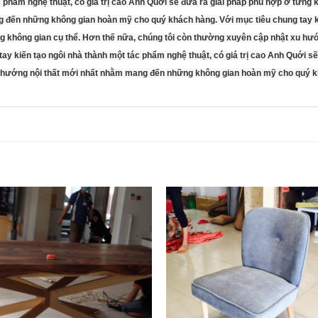
c phẩm nghệ thuật, có giá trị cao Anh Quới sẽ đưa ra giải pháp phù hợp ở từng 
 đến những không gian hoàn mỹ cho quý khách hàng. Với mục tiêu chung tay ki
ừng không gian cụ thể. Hơn thế nữa, chúng tôi còn thường xuyên cập nhật xu 
y kiến tạo ngôi nhà thành một tác phẩm nghệ thuật, có giá trị cao Anh Quới sẽ
u hướng nội thất mới nhất nhằm mang đến những không gian hoàn mỹ cho quý 