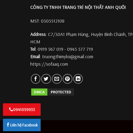
CÔNG TY TNHH TRANG TRÍ
NỘI THẤT ANH QUỚI
MST: 0305512108
Address
: C7/30A1 Phạm Hùng, Huyện Bình Chánh, TP
HCM
Tel
: 0919 567 019 - 0945 577 719
Email
: truongthimyloi@gmail.com
https://sofaaq.com
0941059933
Liên hệ Facebook