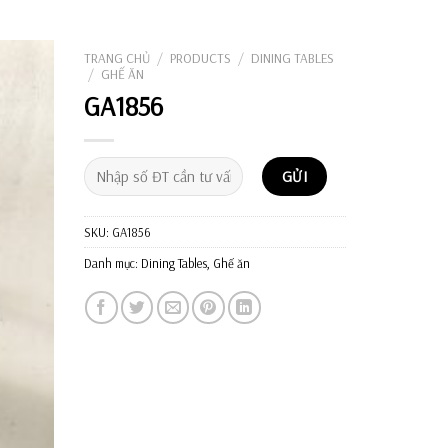
Tìm
kiếm:
TRANG CHỦ
/
PRODUCTS
/
DINING TABLES
/
GHẾ ĂN
GA1856
SKU:
GA1856
Danh mục:
Dining Tables
,
Ghế ăn