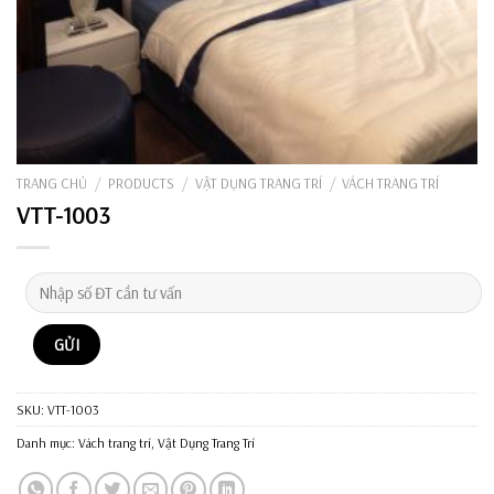
TRANG CHỦ
/
PRODUCTS
/
VẬT DỤNG TRANG TRÍ
/
VÁCH TRANG TRÍ
VTT-1003
SKU:
VTT-1003
Danh mục:
Vách trang trí
,
Vật Dụng Trang Trí