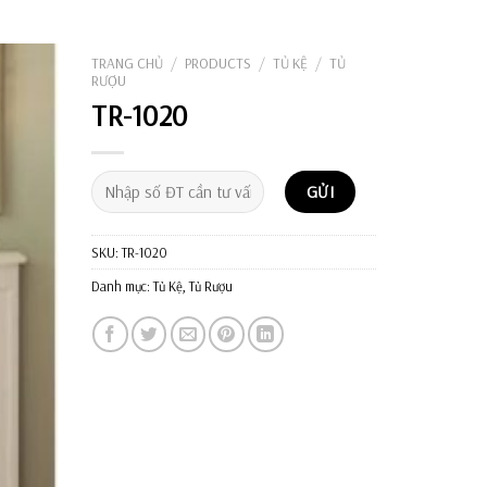
Tìm
kiếm:
TRANG CHỦ
/
PRODUCTS
/
TỦ KỆ
/
TỦ
RƯỢU
TR-1020
SKU:
TR-1020
Danh mục:
Tủ Kệ
,
Tủ Rượu