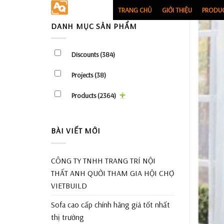
Skip
TRANG CHỦ
GIỚI THIỆU
PRODU
to
DANH MỤC SẢN PHẨM
content
Discounts
(384)
Projects
(38)
Products
(2364)
BÀI VIẾT MỚI
CÔNG TY TNHH TRANG TRÍ NỘI
THẤT ANH QUỚI THAM GIA HỘI CHỢ
VIETBUILD
Sofa cao cấp chính hãng giá tốt nhất
thị trường