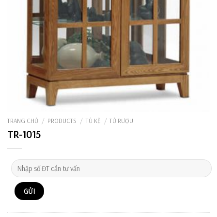
TRANG CHỦ
/
PRODUCTS
/
TỦ KỆ
/
TỦ RƯỢU
TR-1015