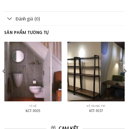
Đánh giá (0)
SẢN PHẨM TƯƠNG TỰ
TỦ KỆ
KỆ TRANG TRÍ
KCT-1005
KTT-1037
CAM KẾT