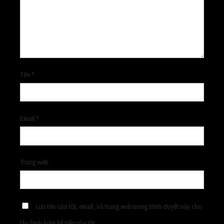
Tên
*
Email
*
Trang web
Lưu tên của tôi, email, và trang web trong trình duyệt này cho
lần bình luận kế tiếp của tôi.