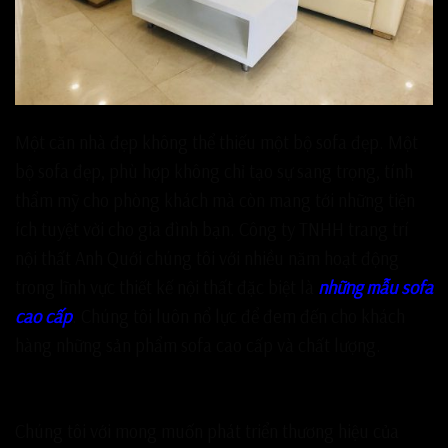
Một căn nhà đẹp không thể thiếu một bộ sofa đẹp. Một
bộ sofa đẹp, phù hợp không chỉ tạo sự sang trọng, tính
thẩm mỹ cho phòng khách mà còn mang tới những tiện
ích tuyệt vời cho gia đình bạn. Công ty TNHH trang trí
nội thất Anh Quới chúng tôi với nhiều năm hoạt động
trong lĩnh vực thiết kế nội thất đặc biệt là
những mẫu sofa
cao cấp
. Chúng tôi luôn nổ lực để đem đến cho khách
hàng những sản phẩm sofa cao cấp và chất lượng.
Công ty TNHH trang trí nội thất Anh Quới
Chúng tôi với mong muốn phát triển thương hiệu của