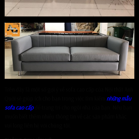
Trên đây là một số gợi ý về sofa cao cấp của Nội thất Anh
Quới sẽ giúp ích cho bạn trong việc tìm kiếm
những mẫu
sofa cao cấp
để trang trí cho ngôi nhà của bạn. Nếu bạn
muốn biết thêm nhiều thông tin về các sản phẩm khác
vui long liên hệ với chúng tôi.