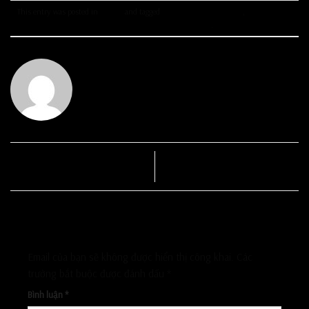
This entry was posted in
Tin tức
and tagged
những mẫu sofa cao cấp
,
toplist những
mẫu sofa cao cấp cho gia đình bạn
.
ADMIN
Địa chỉ mua sofa cao cấp uy tín,
Mua sofa quận 2 ở đâu uy tín?
chất lượng
Để lại một bình luận
Email của bạn sẽ không được hiển thị công khai.
Các
trường bắt buộc được đánh dấu
*
Bình luận
*