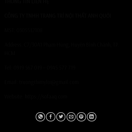
THÔNG TIN LIÊN HỆ
CÔNG TY TNHH TRANG TRÍ NỘI THẤT ANH QUỚI
MST: 0305512108
Address: C7/30A1 Phạm Hùng, Huyện Bình Chánh, TP.
HCM
Tel: 0919 567 019 – 0945 577 719
Email: truongthimyloi@gmail.com
Website: https://sofaaq.com