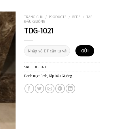
Tìm
kiếm:
TRANG CHỦ
/
PRODUCTS
/
BEDS
/
TÁP
ĐẦU GIƯỜNG
TDG-1021
SKU:
TDG-1021
Danh mục:
Beds
,
Táp Đầu Giường