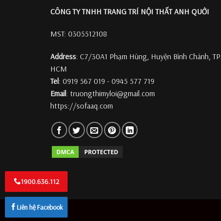
CÔNG TY TNHH TRANG TRÍ
NỘI THẤT ANH QUỚI
MST: 0305512108
Address
: C7/30A1 Phạm Hùng, Huyện Bình Chánh, TP
HCM
Tel
: 0919 567 019 - 0945 577 719
Email
: truongthimyloi@gmail.com
https://sofaaq.com
1900.636.112
Liên hệ Facebook