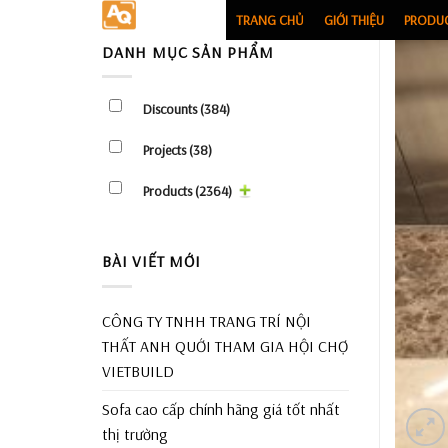
Skip
TRANG CHỦ
GIỚI THIỆU
PRODU
to
DANH MỤC SẢN PHẨM
content
Discounts
(384)
Projects
(38)
Products
(2364)
BÀI VIẾT MỚI
CÔNG TY TNHH TRANG TRÍ NỘI
THẤT ANH QUỚI THAM GIA HỘI CHỢ
VIETBUILD
Sofa cao cấp chính hãng giá tốt nhất
thị trường