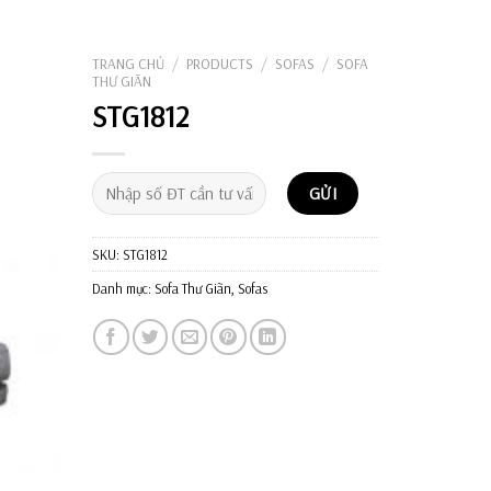
Tìm
kiếm:
TRANG CHỦ
/
PRODUCTS
/
SOFAS
/
SOFA
THƯ GIÃN
STG1812
SKU:
STG1812
Danh mục:
Sofa Thư Giãn
,
Sofas