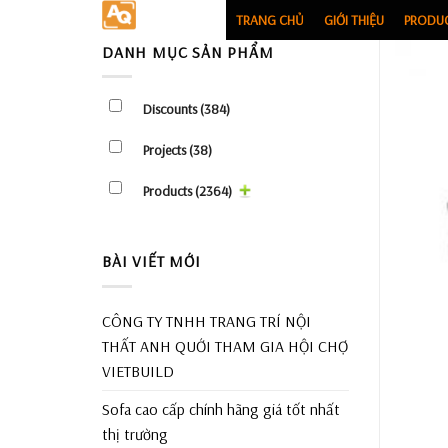
Skip
TRANG CHỦ
GIỚI THIỆU
PRODU
to
DANH MỤC SẢN PHẨM
content
Discounts
(384)
Projects
(38)
Products
(2364)
BÀI VIẾT MỚI
CÔNG TY TNHH TRANG TRÍ NỘI
THẤT ANH QUỚI THAM GIA HỘI CHỢ
VIETBUILD
Sofa cao cấp chính hãng giá tốt nhất
thị trường