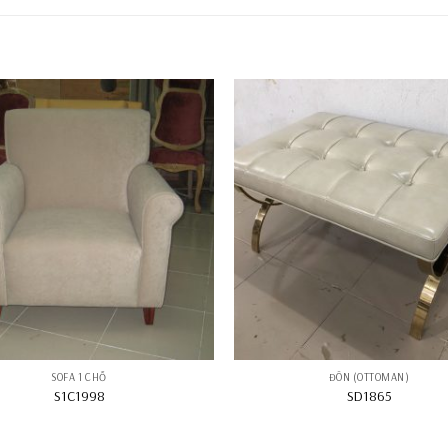
SOFA 1 CHỖ
ĐÔN (OTTOMAN)
S1C1998
SD1865