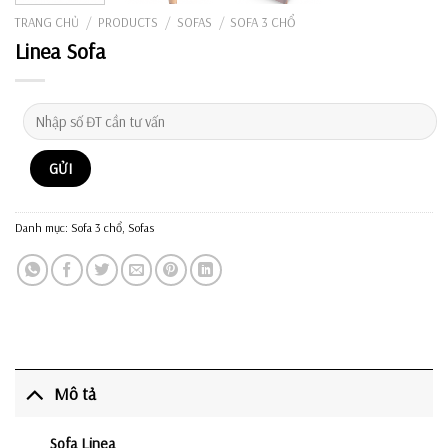
TRANG CHỦ
/
PRODUCTS
/
SOFAS
/
SOFA 3 CHỔ
Linea Sofa
Danh mục:
Sofa 3 chổ
,
Sofas
Mô tả
Sofa Linea