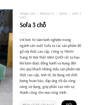
Tìm
kiếm:
TRANG CHỦ
/
PRODUCTS
/
SOFAS
/
SOFA 3
CHỔ
Sofa 3 chỗ
Với hơn 10 năm kinh nghiệm trong
ngành sản xuất Sofa và các sản phẩm đồ
gỗ nội thất cao cấp, Công ty TNHH
Trang Trí Nội Thất ANH QUỚI rất tự hào
khi luôn được đồng hành và mang đến
cho quý khách những mẫu sản phẩm nội
thất cao cấp, tinh tế, đa dạng với chất
lượng hoàn hảo, đáp ứng tối đa công
năng sử dụng, góp phần tạo nên sự
thành công cho mọi công trình…