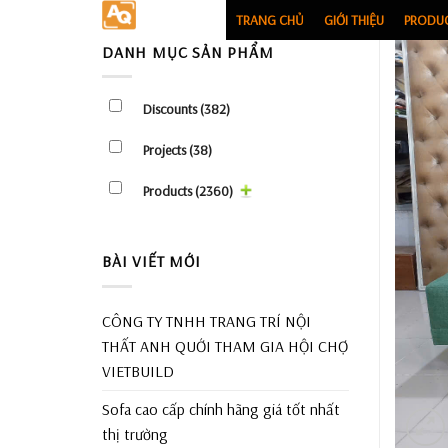
Skip
TRANG CHỦ
GIỚI THIỆU
PRODU
to
DANH MỤC SẢN PHẨM
content
Discounts
(382)
Projects
(38)
Products
(2360)
BÀI VIẾT MỚI
CÔNG TY TNHH TRANG TRÍ NỘI
THẤT ANH QUỚI THAM GIA HỘI CHỢ
VIETBUILD
Sofa cao cấp chính hãng giá tốt nhất
thị trường