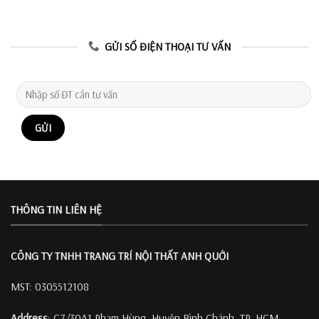
GỬI SỐ ĐIỆN THOẠI TƯ VẤN
THÔNG TIN LIÊN HỆ
CÔNG TY TNHH TRANG TRÍ
NỘI THẤT ANH QUỚI
MST: 0305512108
Address
: C7/30A1 Phạm Hùng, Huyện Bình Chánh, TP. HCM