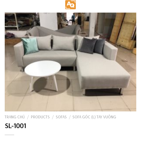
Skip
to
content
TRANG CHỦ
/
PRODUCTS
/
SOFAS
/
SOFA GÓC (L) TAY VUÔNG
SL-1001