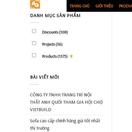
Skip
TRANG CHỦ
GIỚI THIỆU
PRODU
to
DANH MỤC SẢN PHẨM
content
Discounts
(108)
Projects
(36)
Products
(1575)
BÀI VIẾT MỚI
CÔNG TY TNHH TRANG TRÍ NỘI
THẤT ANH QUỚI THAM GIA HỘI CHỢ
VIETBUILD
Sofa cao cấp chính hãng giá tốt nhất
thị trường