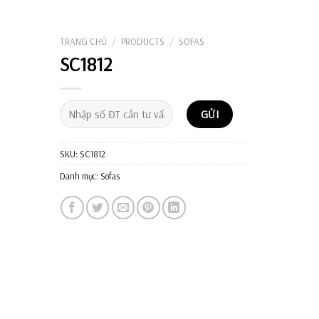
Tìm
kiếm:
TRANG CHỦ
/
PRODUCTS
/
SOFAS
SC1812
SKU:
SC1812
Danh mục:
Sofas