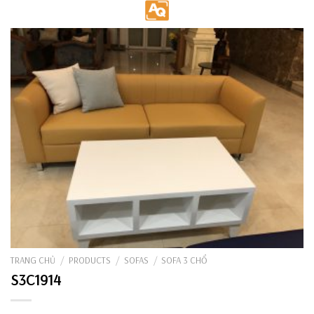
Skip
to
content
TRANG CHỦ
/
PRODUCTS
/
SOFAS
/
SOFA 3 CHỔ
S3C1914