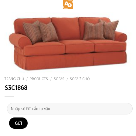
Skip
to
content
TRANG CHỦ
/
PRODUCTS
/
SOFAS
/
SOFA 3 CHỔ
S3C1868