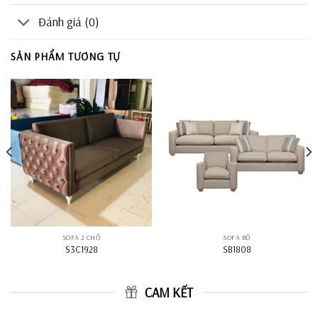
Đánh giá (0)
SẢN PHẨM TƯƠNG TỰ
SOFA 2 CHỖ
SOFA BỘ
S3C1928
SB1808
CAM KẾT