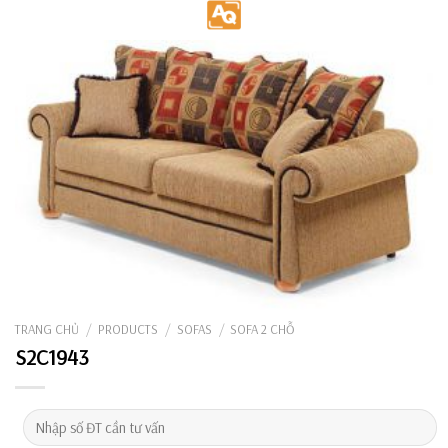
Skip
to
content
TRANG CHỦ
/
PRODUCTS
/
SOFAS
/
SOFA 2 CHỖ
S2C1943