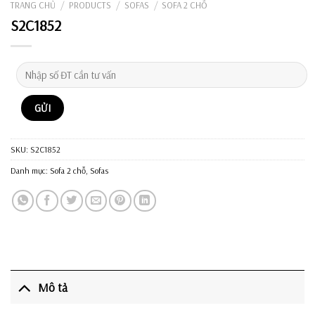
TRANG CHỦ
/
PRODUCTS
/
SOFAS
/
SOFA 2 CHỖ
S2C1852
SKU:
S2C1852
Danh mục:
Sofa 2 chỗ
,
Sofas
Mô tả