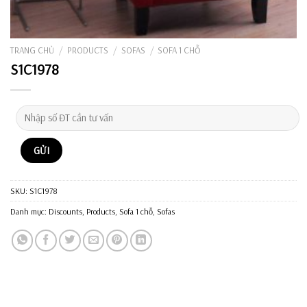
TRANG CHỦ
/
PRODUCTS
/
SOFAS
/
SOFA 1 CHỖ
S1C1978
SKU:
S1C1978
Danh mục:
Discounts
,
Products
,
Sofa 1 chỗ
,
Sofas