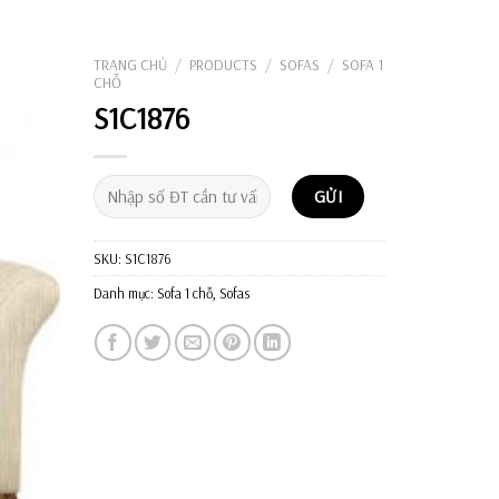
Tìm
kiếm:
TRANG CHỦ
/
PRODUCTS
/
SOFAS
/
SOFA 1
CHỖ
S1C1876
SKU:
S1C1876
Danh mục:
Sofa 1 chỗ
,
Sofas