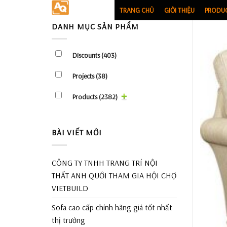
Skip
TRANG CHỦ
GIỚI THIỆU
PRODU
to
DANH MỤC SẢN PHẨM
content
Discounts
(403)
Projects
(38)
Products
(2382)
BÀI VIẾT MỚI
CÔNG TY TNHH TRANG TRÍ NỘI
THẤT ANH QUỚI THAM GIA HỘI CHỢ
VIETBUILD
Sofa cao cấp chính hãng giá tốt nhất
thị trường