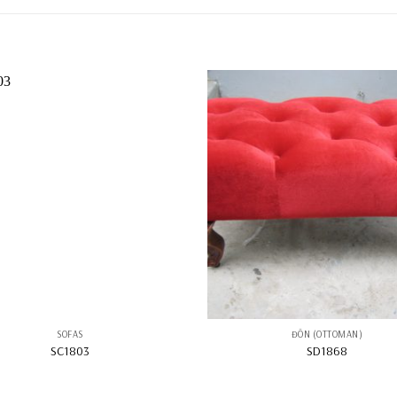
SOFAS
ĐÔN (OTTOMAN)
SC1803
SD1868