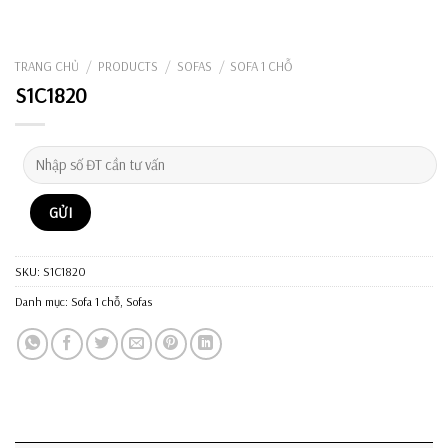
TRANG CHỦ
/
PRODUCTS
/
SOFAS
/
SOFA 1 CHỖ
S1C1820
SKU:
S1C1820
Danh mục:
Sofa 1 chỗ
,
Sofas