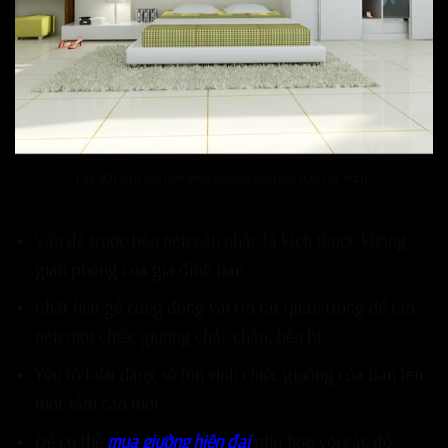
Vậy đặt câu hỏi nên mua giường hiện đại nào tốt nhất?
Vấn đề trước tiên nên cân nhắc là kích thước không
gian phòng của gia đình bạn
Chất liệu gỗ cũng đóng vai trò rất quan trọng để tạo
nên một chiếc giường chắc chắn, bền bỉ.
Yếu tố kiểu dáng sẽ tôn vinh chiếc giường của bạn lên
một tầm cao mới.
Để có thể
mua giường hiện đại
phù hợp với các đồ