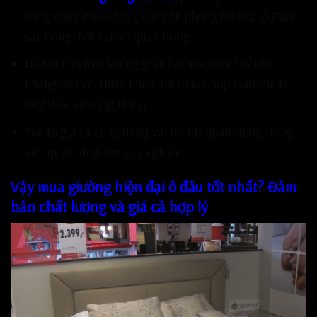
dùng cũng như bố cục của căn phòng thì yếu tố màu
sắc đóng một vai trò quan trọng.
Để tạo nên một không gian hài hòa tổng thể nhẹ
nhàng hòa với thiên nhiên thì sự kết hợp màu sắc là
một điều vô cùng thú vị.
Yếu tố giá cả cũng đóng vai trò rất quan trọng trong
việc quyết định mua sản phẩm.
Vậy mua giường hiện đại ở đâu tốt nhất? Đảm
bảo chất lượng và giá cả hợp lý