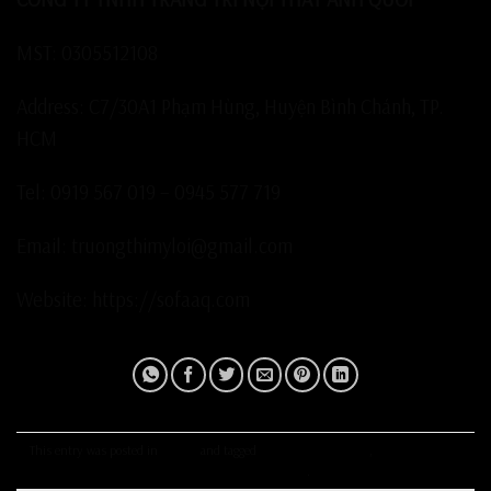
MST: 0305512108
Address: C7/30A1 Phạm Hùng, Huyện Bình Chánh, TP.
HCM
Tel: 0919 567 019 – 0945 577 719
Email: truongthimyloi@gmail.com
Website: https://sofaaq.com
This entry was posted in
Tin tức
and tagged
mua giường hiện đại
,
Nên mua giường
hiện đại ở đâu tốt nhất
.