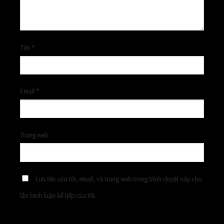
Tên
*
Email
*
Trang web
Lưu tên của tôi, email, và trang web trong trình duyệt này cho
lần bình luận kế tiếp của tôi.