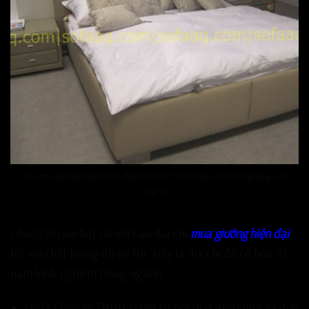
Vậy mua giường hiện đại ở đâu tốt nhất? Đảm bảo chất lượng và giá cả
hợp lý
Chúng tôi xin bật mí với bạn địa chỉ
mua giường hiện đại
tốt vói chất lượng độ uy tín. Đây là địa chỉ đã có hơn 10
năm kinh nghiệm trong ngành:
Đó là Công ty TNHH trang trí nội thất Anh Quới, là đơn