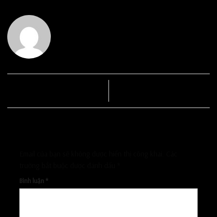
ADMIN
Mua giường ngủ cổ điển ở đâu
Mua giường ngủ ở đâu uy tín
uy tín
Để lại một bình luận
Email của bạn sẽ không được hiển thị công khai.
Các
trường bắt buộc được đánh dấu
*
Bình luận
*