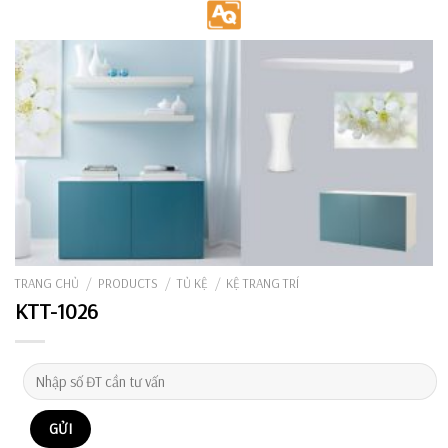
Skip
to
content
TRANG CHỦ
/
PRODUCTS
/
TỦ KỆ
/
KỆ TRANG TRÍ
KTT-1026