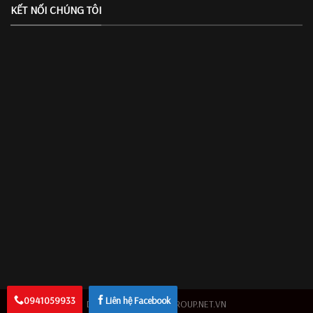
KẾT NỐI CHÚNG TÔI
0941059933
Liên hệ Facebook
Design By 2026 ©
AZGROUP.NET.VN