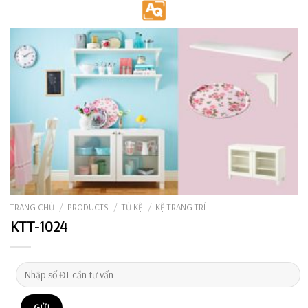
Skip
to
content
TRANG CHỦ
/
PRODUCTS
/
TỦ KỆ
/
KỆ TRANG TRÍ
KTT-1024