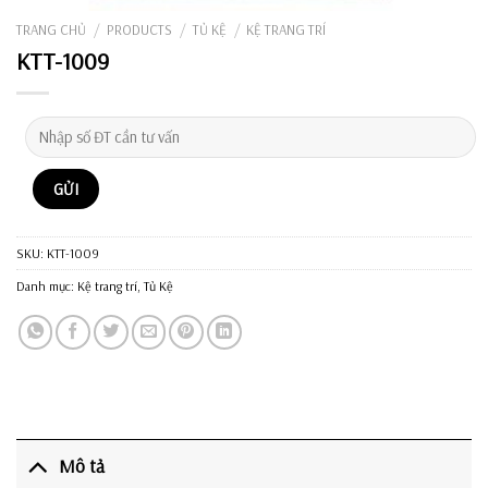
TRANG CHỦ
/
PRODUCTS
/
TỦ KỆ
/
KỆ TRANG TRÍ
KTT-1009
SKU:
KTT-1009
Danh mục:
Kệ trang trí
,
Tủ Kệ
Mô tả