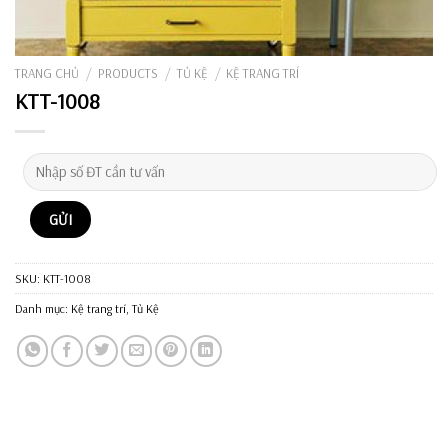
TRANG CHỦ
/
PRODUCTS
/
TỦ KỆ
/
KỆ TRANG TRÍ
KTT-1008
SKU:
KTT-1008
Danh mục:
Kệ trang trí
,
Tủ Kệ