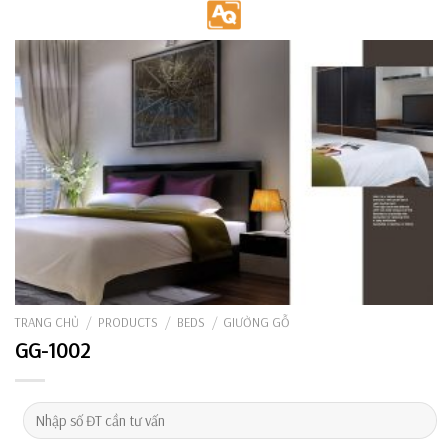
Skip
to
content
TRANG CHỦ
/
PRODUCTS
/
BEDS
/
GIƯỜNG GỖ
GG-1002