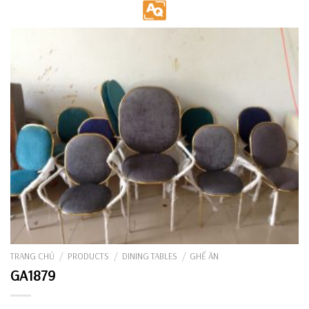
Skip
to
content
TRANG CHỦ
/
PRODUCTS
/
DINING TABLES
/
GHẾ ĂN
GA1879