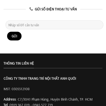
GỬI SỐ ĐIỆN THOẠI TƯ VẤN
THÔNG TIN LIÊN HỆ
CÔNG TY TNHH TRANG TRÍ
NỘI THẤT ANH QUỚI
MST: 0305512108
Address
: C7/30A1 Phạm Hùng, Huyện Bình Chánh, TP. HCM
Tel
: 0919 567 019 - 0945 577 719