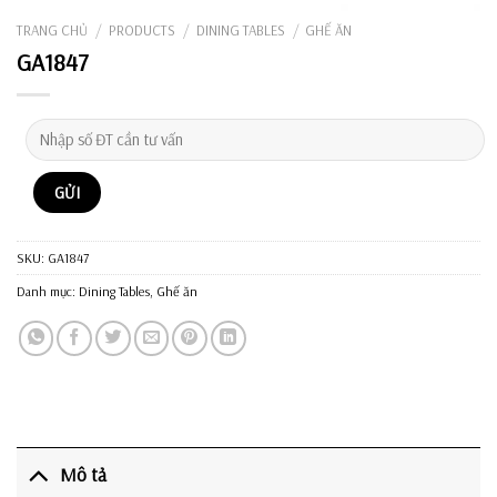
TRANG CHỦ
/
PRODUCTS
/
DINING TABLES
/
GHẾ ĂN
GA1847
SKU:
GA1847
Danh mục:
Dining Tables
,
Ghế ăn
Mô tả