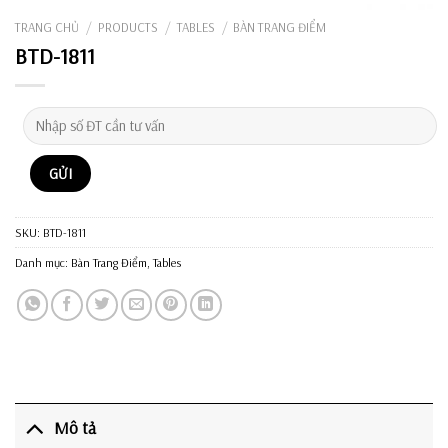
TRANG CHỦ
/
PRODUCTS
/
TABLES
/
BÀN TRANG ĐIỂM
BTD-1811
SKU:
BTD-1811
Danh mục:
Bàn Trang Điểm
,
Tables
Mô tả