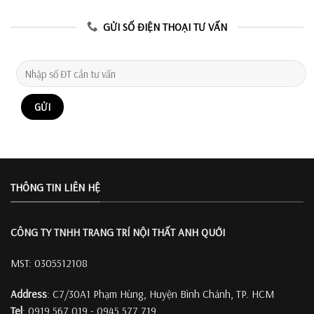
GỬI SỐ ĐIỆN THOẠI TƯ VẤN
THÔNG TIN LIÊN HỆ
CÔNG TY TNHH TRANG TRÍ
NỘI THẤT ANH QUỚI
MST: 0305512108
Address
: C7/30A1 Phạm Hùng, Huyện Bình Chánh, TP. HCM
Tel
: 0919 567 019 - 0945 577 719