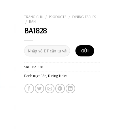
Tìm
kiếm:
TRANG CHỦ
/
PRODUCTS
/
DINING TABLES
/
BÀN
BA1828
SKU:
BA1828
Danh mục:
Bàn
,
Dining Tables