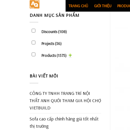
Skip
TRANG CHỦ
GIỚI THIỆU
PRODU
to
DANH MỤC SẢN PHẨM
content
Discounts
(108)
Projects
(36)
Products
(1575)
BÀI VIẾT MỚI
CÔNG TY TNHH TRANG TRÍ NỘI
THẤT ANH QUỚI THAM GIA HỘI CHỢ
VIETBUILD
Sofa cao cấp chính hãng giá tốt nhất
thị trường