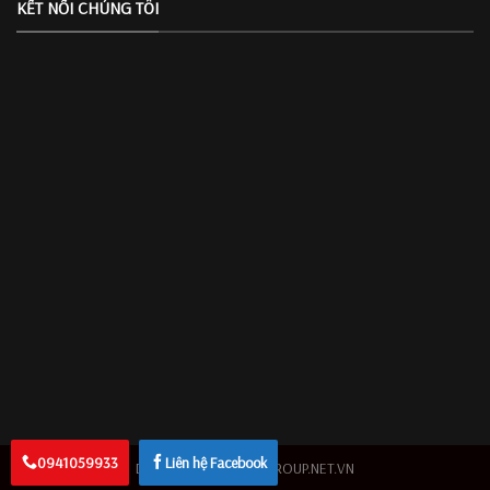
KẾT NỐI CHÚNG TÔI
0941059933
Liên hệ Facebook
Design By 2026 ©
AZGROUP.NET.VN